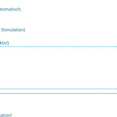
utomatisch.
 Stimulation)
tiv!)
ation!