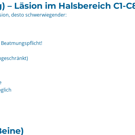
) – Läsion im Halsbereich C1-C
Läsion, desto schwerwiegender:
→ Beatmungspflicht!
ngeschränkt)
e
öglich
eine)