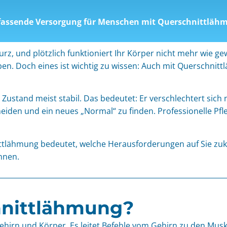
assende Versorgung für Menschen mit Querschnittläh
Sturz, und plötzlich funktioniert Ihr Körper nicht mehr wie
en. Doch eines ist wichtig zu wissen: Auch mit Querschnittl
Zustand meist stabil. Das bedeutet: Er verschlechtert sich ni
eiden und ein neues „Normal“ zu finden. Professionelle Pfl
ittlähmung bedeutet, welche Herausforderungen auf Sie zu
nnen.
hnittlähmung?
ehirn und Körper. Es leitet Befehle vom Gehirn zu den Mus