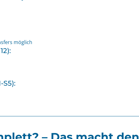
nsfers möglich
12):
-S5):
plett? – Das macht den