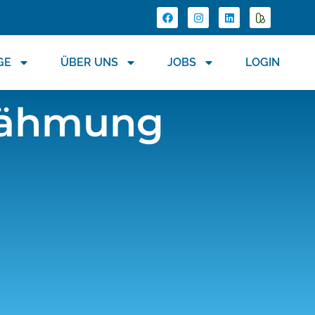
E
ÜBER UNS
JOBS
LOGIN
tlähmung