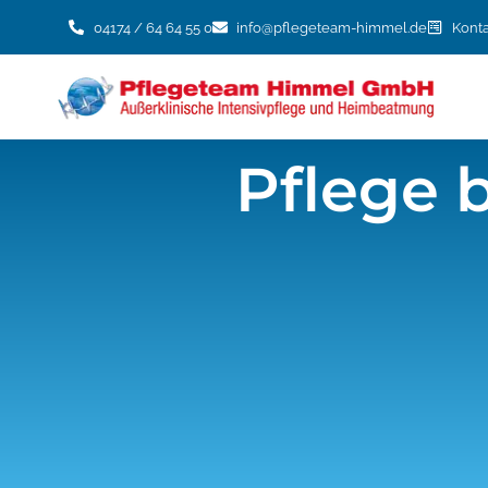
Inhalt
springen
04174 / 64 64 55 0
info@pflegeteam-himmel.de
Konta
Pflege 